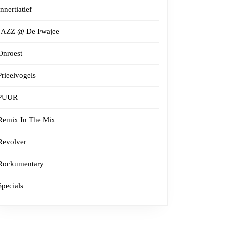
Innertiatief
JAZZ @ De Fwajee
Onroest
Prieelvogels
PUUR
Remix In The Mix
Revolver
Rockumentary
Specials