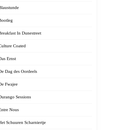
Blaustunde
Bootleg
Breakfast In Dunestreet
Culture Coated
Das Ernst
De Dag des Oordeels
De Fwajee
Durango Sessions
Entre Nous
Het Schuuren Scharniertje