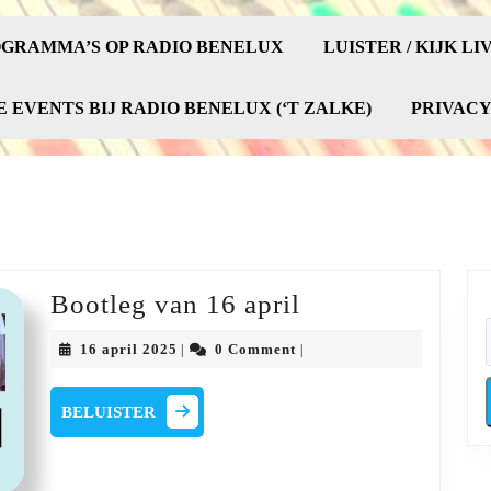
GRAMMA’S OP RADIO BENELUX
LUISTER / KIJK LI
E EVENTS BIJ RADIO BENELUX (‘T ZALKE)
PRIVAC
Bootleg
Bootleg van 16 april
van
16
16 april 2025
0 Comment
|
|
16
april
2025
april
BELUISTER
BELUISTER