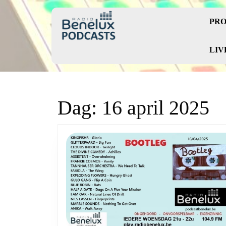
Skip
to
PRO
content
Skip
to
LIV
content
Dag:
16 april 2025