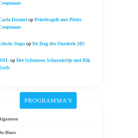
Coopmans
Carla Desmet
op
Prieelvogels met Pieter
Coopmans
Edwin Staps
op
De Dag des Oordeels 585
BNL
op
Het Schuuren Scharniertje met Rik
Torfs
PROGRAMMA'S
Algemeen
Be-Blues