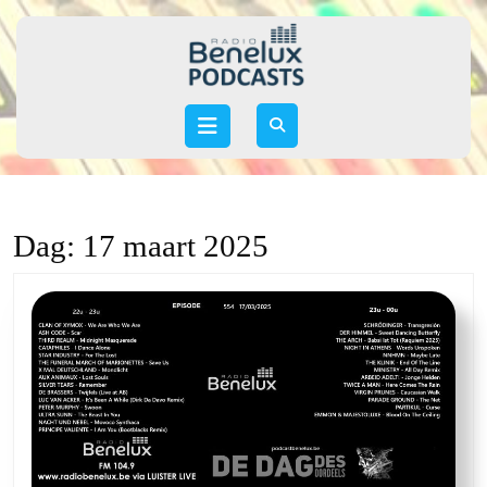
Skip
to
content
Skip
to
Open
content
Button
Dag:
17 maart 2025