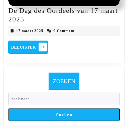
De Dag des Oordeels van 17 maart
De
2025
Dag
17
17 maart 2025
0 Comment
|
|
des
maart
2025
Oordeels
BELUISTER
BELUISTER
van
17
maart
2025
ZOEKEN
Zoeken