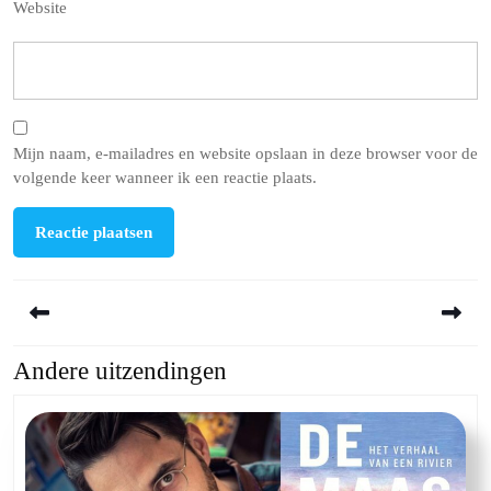
Website
Mijn naam, e-mailadres en website opslaan in deze browser voor de
volgende keer wanneer ik een reactie plaats.
Berichtnavigatie
Andere uitzendingen
Previous
Next
post:
post: