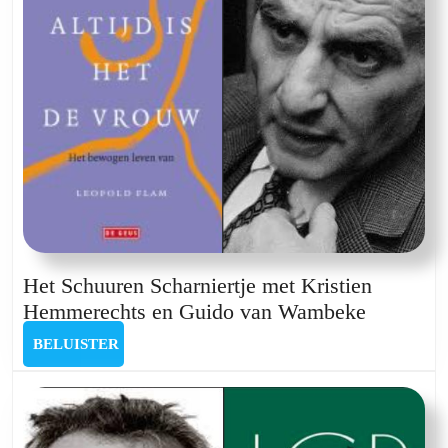
Het Schuuren Scharniertje met Kristien
Het
Hemmerechts en Guido van Wambeke
Schuuren
BELUISTER
BELUISTER
Scharnier
met
Kristien
Hemmere