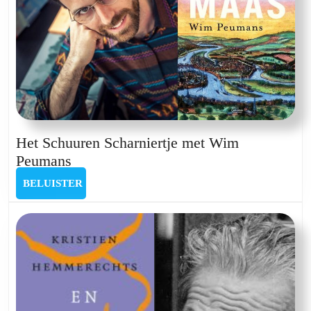
Het Schuuren Scharniertje met Wim
Het
Peumans
Schuuren
BELUISTER
BELUISTER
Scharniertje
met
Wim
Peumans