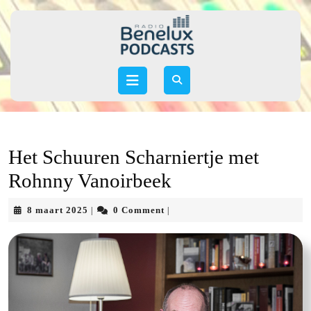
Skip
to
content
Skip
to
Open
content
Button
Het Schuuren Scharniertje met
Rohnny Vanoirbeek
8
8 maart 2025
0 Comment
|
|
maart
2025