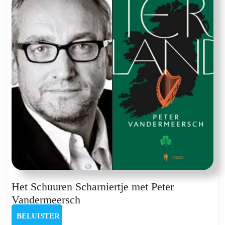
en
Guido
van
Wambek
Het Schuuren Scharniertje met Peter
Het
Vandermeersch
Schuuren
BELUISTER
BELUISTER