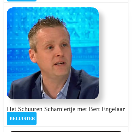
Scharniertje
met
Peter
Vandermeersch
He
Het Schuuren Scharniertje met Bert Engelaar
Sc
BELUISTER
BELUISTER
Sc
me