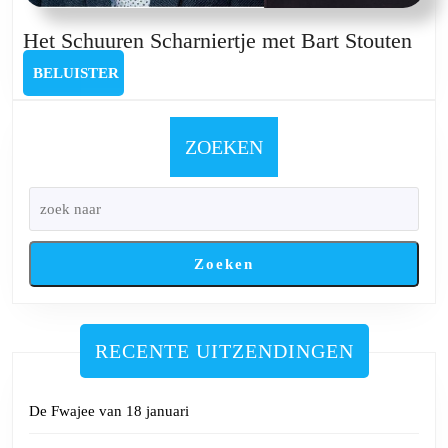
Het
Het Schuuren Scharniertje met Bart Stouten
Sch
BELUISTER
BELUISTER
Scha
met
Bar
ZOEKEN
Sto
Zoeken
RECENTE UITZENDINGEN
De Fwajee van 18 januari