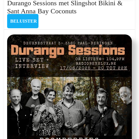
Durango Sessions met Slingshot Bikini &
Durango
Sant Anna Bay Coconuts
Sessions
BELUISTER
BELUISTER
met
Slingshot
Bikini
&
Sant
Anna
Bay
Coconuts