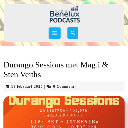
Skip
to
content
Skip
to
Open
content
Button
Durango Sessions met Mag.i &
Sten Veiths
18
18 februari 2025
0 Comment
|
|
februari
2025