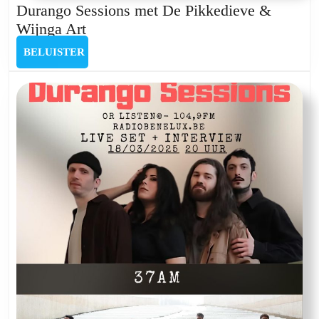
Durango Sessions met De Pikkedieve &
Durango
Wijnga Art
Sessions
BELUISTER
BELUISTER
met
De
Pikkedieve
&
Wijnga
Art