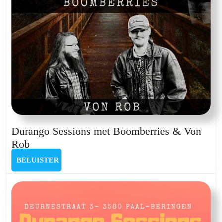
Durango Sessions met Boomberries & Von
Durango
Rob
Sessions
BELUISTER
BELUISTER
met
Boomberries
&
Von
Rob