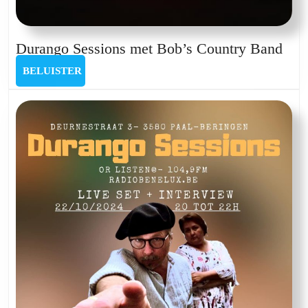
Dur
Durango Sessions met Bob’s Country Band
Ses
BELUISTER
BELUISTER
met
Bob
Cou
Ban