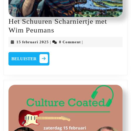
Het Schuuren Scharniertje met
Het
Wim Peumans
Schuuren
15
15 februari 2025
0 Comment
|
|
Scharniertje
februari
2025
met
BELUISTER
BELUISTER
Wim
Peumans