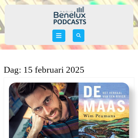
Skip
to
content
Skip
to
Open
content
Button
Dag:
15 februari 2025