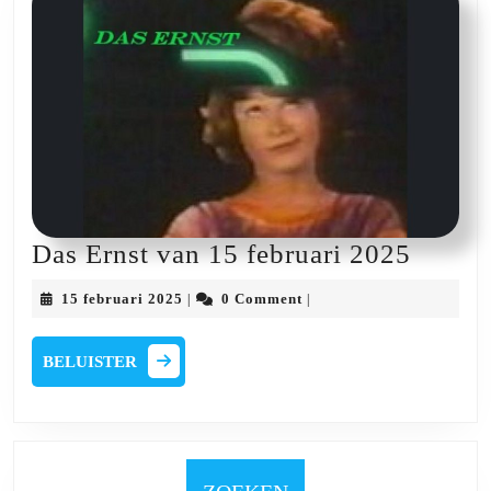
Jan
Flamend
en
Frans
Vogels
Das
Das Ernst van 15 februari 2025
Ernst
15
15 februari 2025
0 Comment
|
|
van
februari
2025
15
BELUISTER
BELUISTER
februa
2025