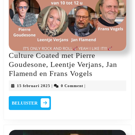
Culture Coated met Pierre
Goudesone, Leentje Verjans, Jan
Culture
Flamend en Frans Vogels
Coated
15
15 februari 2025
0 Comment
|
|
met
februari
2025
Pierre
BELUISTER
BELUISTER
Goudesone,
Leentje
Verjans,