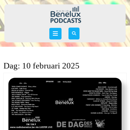
Skip
to
content
Skip
to
Open
content
Button
Dag:
10 februari 2025