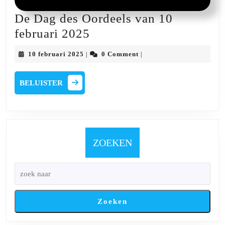
De Dag des Oordeels van 10
De
februari 2025
Dag
10
10 februari 2025
0 Comment
|
|
des
februari
2025
Oordeels
BELUISTER
BELUISTER
van
10
februari
2025
ZOEKEN
Zoeken