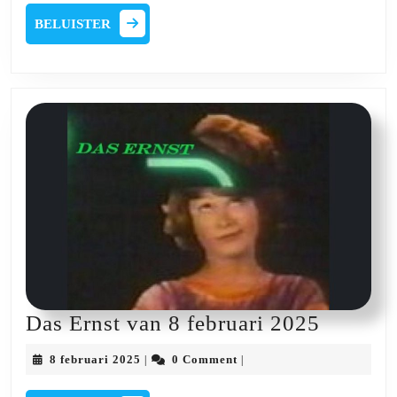
2025
Bert
BELUISTER
BELUISTER
Verleysen,
Johan
Danen,
Jos
Herck
en
Andy
Mazzei
Das
Das Ernst van 8 februari 2025
Ernst
8
8 februari 2025
0 Comment
|
|
van
februari
2025