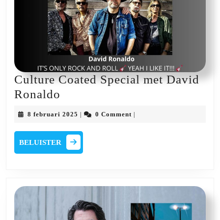
Culture Coated Special met David
Culture
Ronaldo
Coated
8
8 februari 2025
0 Comment
|
|
Special
februari
2025
met
BELUISTER
BELUISTER
David
Ronaldo