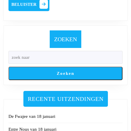
8
BELUISTER
BELUISTER
februari
2025
ZOEKEN
Zoeken
RECENTE UITZENDINGEN
De Fwajee van 18 januari
Entre Nous van 18 januari