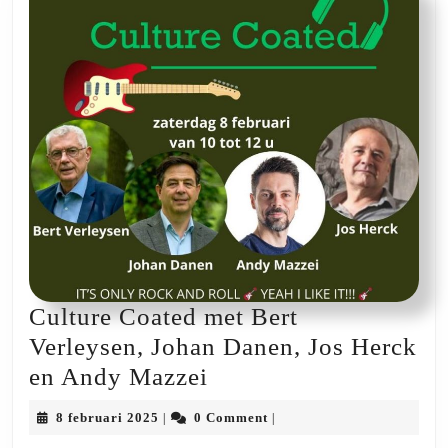
Culture Coated met Bert
Verleysen, Johan Danen, Jos Herck
Culture
en Andy Mazzei
Coated
8
8 februari 2025
0 Comment
|
|
met
februari