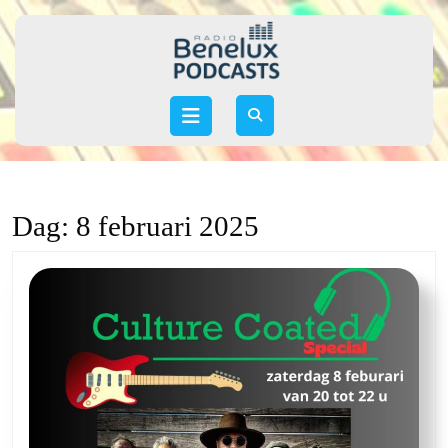
Skip
to
content
Skip
to
Open
content
Button
Dag:
8 februari 2025