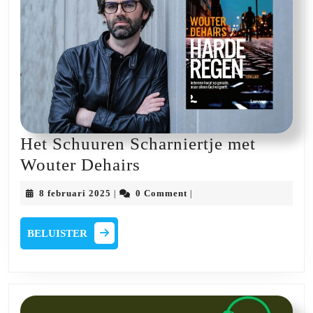
Het Schuuren Scharniertje met
Het
Wouter Dehairs
Schuuren
8
8 februari 2025
0 Comment
|
|
Scharniertje
februari
2025
met
BELUISTER
BELUISTER
Wouter
Dehairs