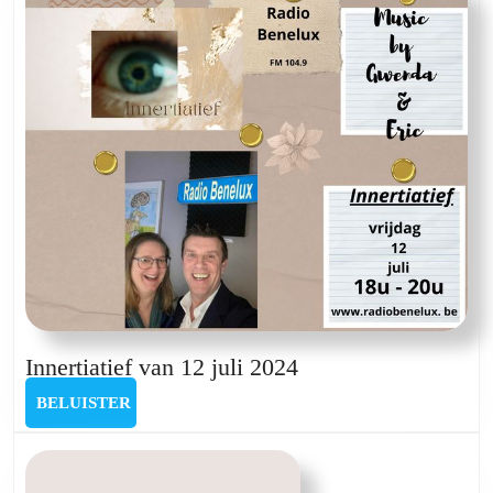
Innertiatief
Innertiatief van 12 juli 2024
van
BELUISTER
BELUISTER
12
juli
2024