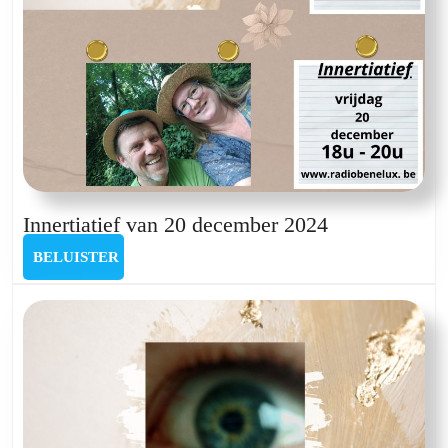
Innertiatief
Innertiatief van 20 december 2024
van
BELUISTER
BELUISTER
20
december
2024