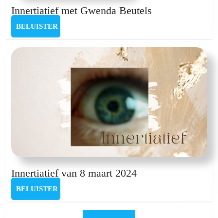
Innertiatief
Innertiatief met Gwenda Beutels
met
BELUISTER
BELUISTER
Gwenda
Beutels
Innertiatief
Innertiatief van 8 maart 2024
van
BELUISTER
BELUISTER
8
maart