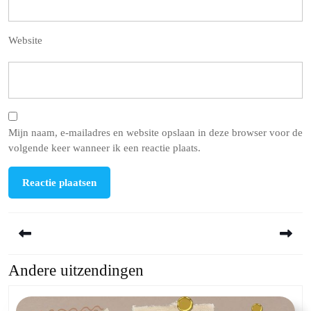
Website
Mijn naam, e-mailadres en website opslaan in deze browser voor de
volgende keer wanneer ik een reactie plaats.
Berichtnavigatie
Andere uitzendingen
Previous
Next
post:
post: