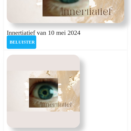
Innertiatief
Innertiatief van 10 mei 2024
van
BELUISTER
BELUISTER
10
mei
2024