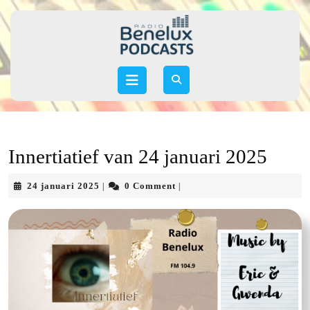
Skip
to
content
Skip
to
Open
content
Button
Innertiatief van 24 januari 2025
24
24 januari 2025
0 Comment
|
|
januari
2025