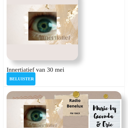
Innertiatief
Innertiatief van 30 mei
van
BELUISTER
BELUISTER
30
mei