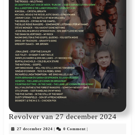
Revo
Revolver van 27 december 2024
van
27
27 december 2024
0 Comment
|
|
27
december