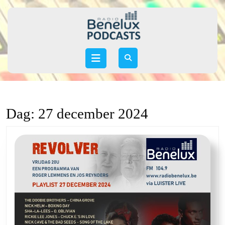
Skip
to
content
Skip
to
Open
content
Button
Dag:
27 december 2024