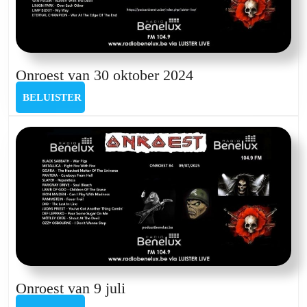
Onroest
Onroest van 30 oktober 2024
van
BELUISTER
BELUISTER
30
oktober
2024
Onroest
Onroest van 9 juli
van