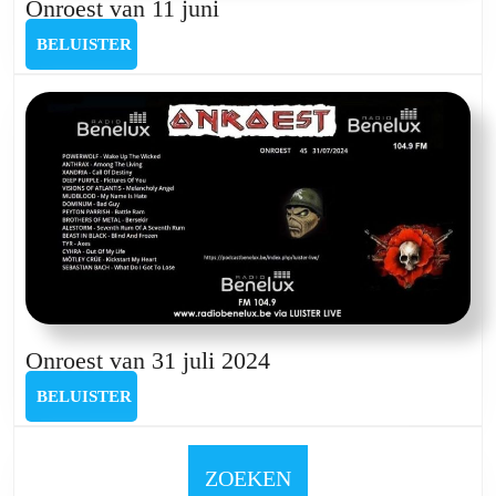
Onroest
Onroest van 11 juni
van
BELUISTER
BELUISTER
11
juni
Onroest
Onroest van 31 juli 2024
van
BELUISTER
BELUISTER
31
juli
2024
ZOEKEN