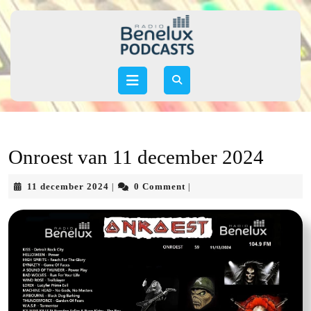
Skip
to
content
Skip
to
Open
content
Button
Onroest van 11 december 2024
11
11 december 2024
0 Comment
|
|
december
2024