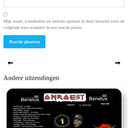
Mijn naam, e-mailadres en website opslaan in deze browser voor de
volgende keer wanneer ik een reactie plaats.
Berichtnavigatie
Andere uitzendingen
Previous
Next
post:
post: