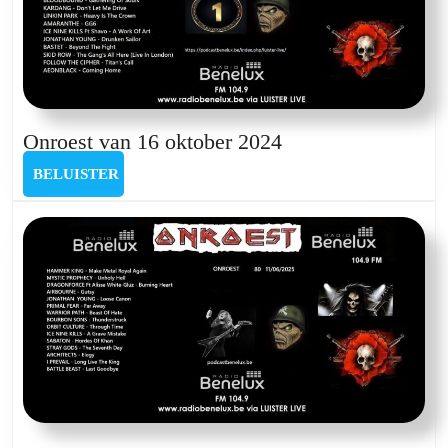
Onroest
Onroest van 16 oktober 2024
van
BELUISTER
BELUISTER
16
oktober
2024