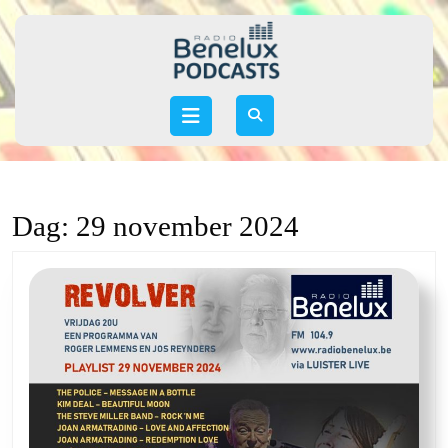
Skip
to
content
Skip
to
Open
content
Button
Dag:
29 november 2024