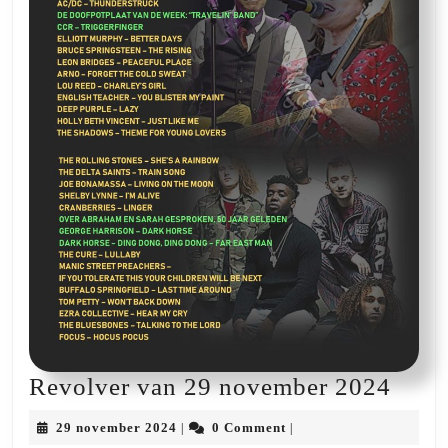
Revo
Revolver van 29 november 2024
van
29
29 november 2024
0 Comment
|
|
29
november