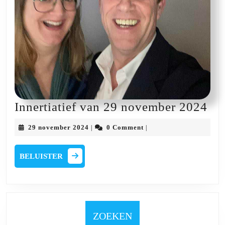
Inn
Innertiatief van 29 november 2024
va
29
29 november 2024
0 Comment
|
|
29
november
2024
no
BELUISTER
BELUISTER
20
ZOEKEN