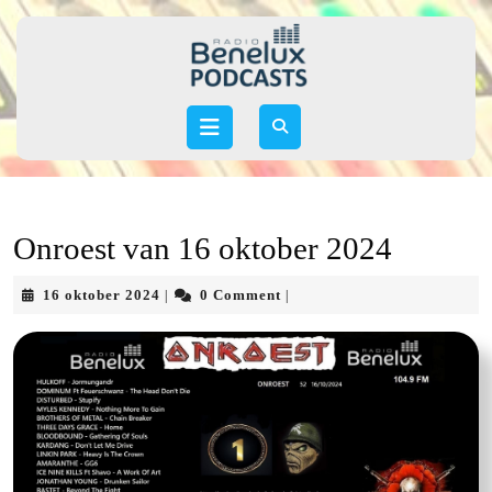
Skip
to
content
Skip
to
Open
content
Button
Onroest van 16 oktober 2024
16
16 oktober 2024
0 Comment
|
|
oktober
2024