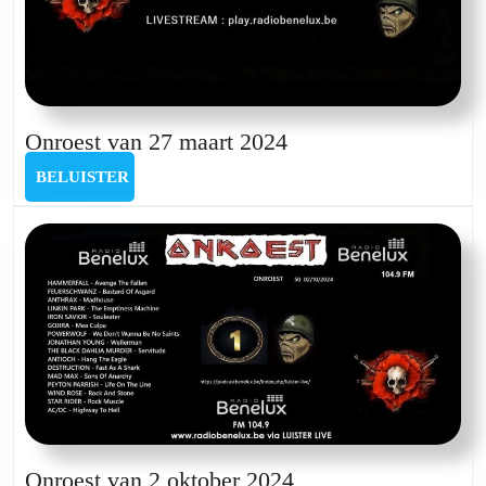
Onroest
Onroest van 27 maart 2024
van
BELUISTER
BELUISTER
27
maart
2024
Onroest
Onroest van 2 oktober 2024