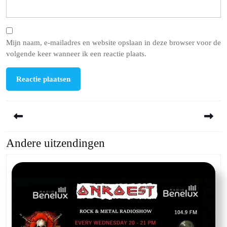
Mijn naam, e-mailadres en website opslaan in deze browser voor de
volgende keer wanneer ik een reactie plaats.
Berichtnavigatie
Andere uitzendingen
Previous
Next
post:
post: