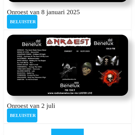
Onroest
Onroest van 8 januari 2025
van
BELUISTER
BELUISTER
8
januari
2025
Onroest
Onroest van 2 juli
van
BELUISTER
BELUISTER
2
juli