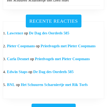
Het Schuuren Scharniertje met Leen Huet
RECENTE REACTIES
Lawrence
op
De Dag des Oordeels 585
Pieter Coopmans
op
Prieelvogels met Pieter Coopmans
Carla Desmet
op
Prieelvogels met Pieter Coopmans
Edwin Staps
op
De Dag des Oordeels 585
BNL
op
Het Schuuren Scharniertje met Rik Torfs