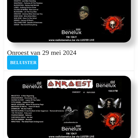
Onroest
Onroest van 29 mei 2024
van
BELUISTER
BELUISTER
29
mei
2024