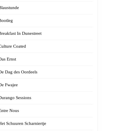
Blaustunde
Bootleg
Breakfast In Dunestreet
Culture Coated
Das Ernst
De Dag des Oordeels
De Fwajee
Durango Sessions
Entre Nous
Het Schuuren Scharniertje