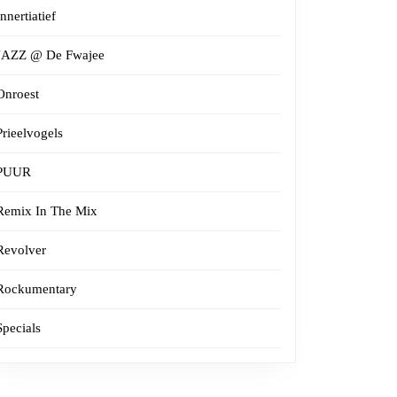
Innertiatief
JAZZ @ De Fwajee
Onroest
Prieelvogels
PUUR
Remix In The Mix
Revolver
Rockumentary
Specials