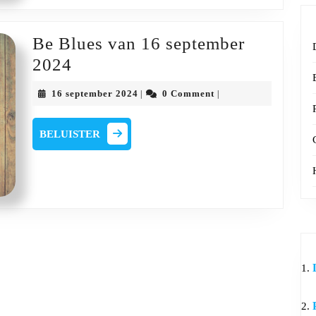
16
september
Be Blues van 16 september
2024
Be
2024
Blues
16
16 september 2024
0 Comment
|
|
van
september
2024
16
BELUISTER
BELUISTER
september
2024