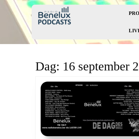
Skip
to
PRO
content
Skip
to
LIV
content
Dag:
16 september 