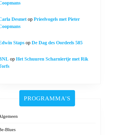
Coopmans
Carla Desmet
op
Prieelvogels met Pieter
Coopmans
Edwin Staps
op
De Dag des Oordeels 585
BNL
op
Het Schuuren Scharniertje met Rik
Torfs
PROGRAMMA'S
Algemeen
Be-Blues