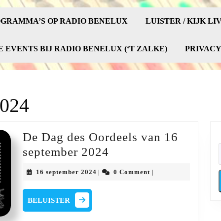
GRAMMA’S OP RADIO BENELUX
LUISTER / KIJK LI
E EVENTS BIJ RADIO BENELUX (‘T ZALKE)
PRIVAC
2024
De Dag des Oordeels van 16
De
september 2024
Dag
16
16 september 2024
0 Comment
|
|
des
september
2024
Oordeels
BELUISTER
BELUISTER
van