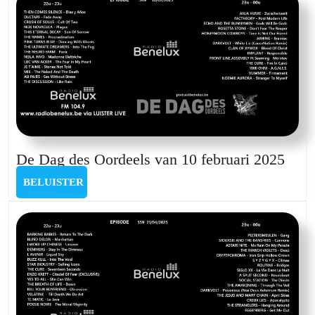
583
De
De Dag des Oordeels van 10 februari 2025
Dag
BELUISTER
BELUISTER
des
Oord
van
10
febru
2025