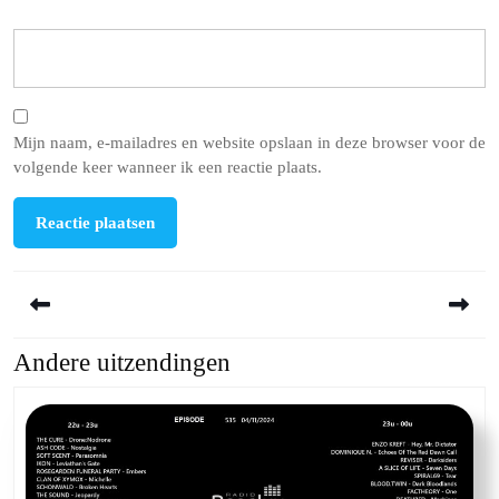
Mijn naam, e-mailadres en website opslaan in deze browser voor de
volgende keer wanneer ik een reactie plaats.
Berichtnavigatie
Andere uitzendingen
Previous
Next
post:
post: