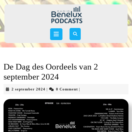
Skip
to
content
Skip
to
Open
content
Button
De Dag des Oordeels van 2
september 2024
2
2 september 2024
0 Comment
|
|
september
2024