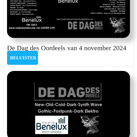
De
De Dag des Oordeels van 4 november 2024
Da
BELUISTER
BELUISTER
des
Oor
van
4
nov
202