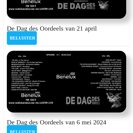
De
De Dag des Oordeels van 21 april
Dag
BELUISTER
BELUISTER
des
Oordeels
van
21
april
De
De Dag des Oordeels van 6 mei 2024
Dag
BELUISTER
BELUISTER