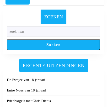
des
Oordeels
van
ZOEKEN
6
mei
2024
Zoeken
RECENTE UITZENDINGEN
De Fwajee van 18 januari
Entre Nous van 18 januari
Prieelvogels met Chris Dictus