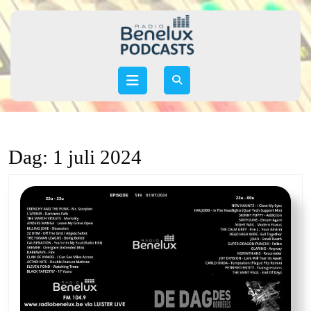
Skip
to
content
Skip
to
Open
content
Button
Dag:
1 juli 2024