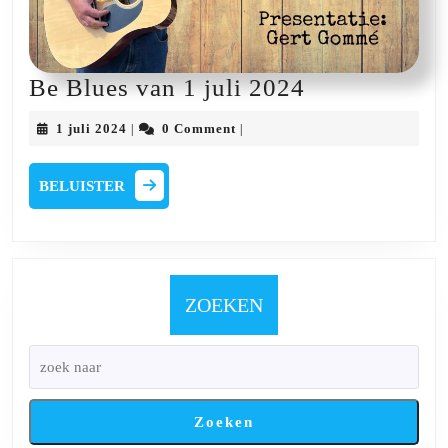
Be
Be Blues van 1 juli 2024
Blues
1
1 juli 2024
0 Comment
|
|
van
juli
2024
1
BELUISTER
BELUISTER
juli
2024
ZOEKEN
Zoeken