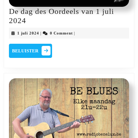
De dag des Oordeels van 1 juli
De
2024
dag
1
1 juli 2024
0 Comment
|
|
des
juli
2024
Oordeels
BELUISTER
BELUISTER
van
1
juli
2024