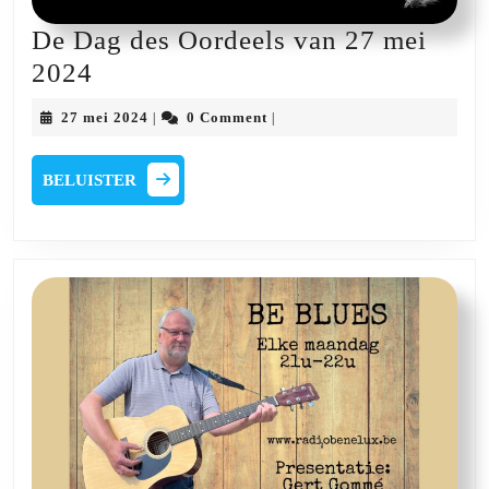
De Dag des Oordeels van 27 mei
De
2024
Dag
27
27 mei 2024
0 Comment
|
|
des
mei
2024
Oordeels
BELUISTER
BELUISTER
van
27
mei
2024