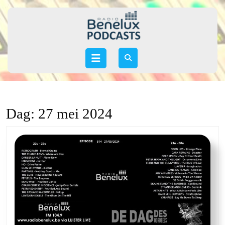
Skip
to
content
Skip
to
Open
content
Button
Dag:
27 mei 2024