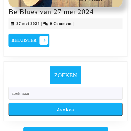
Be
Be Blues van 27 mei 2024
Blues
27
27 mei 2024
0 Comment
|
|
van
mei
2024
27
BELUISTER
BELUISTER
mei
2024
ZOEKEN
Zoeken