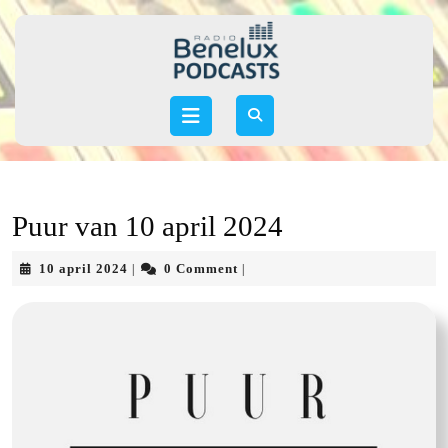
Skip
to
content
Skip
to
Open
content
Button
Puur van 10 april 2024
10
10 april 2024
0 Comment
|
|
april
2024