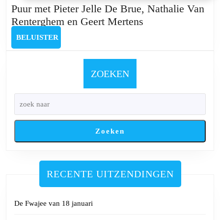
Puur met Pieter Jelle De Brue, Nathalie Van
Puur
Renterghem en Geert Mertens
met
BELUISTER
BELUISTER
Pieter
Jelle
De
ZOEKEN
Brue,
Nathalie
Van
Renterghem
Zoeken
en
Geert
Mertens
RECENTE UITZENDINGEN
De Fwajee van 18 januari