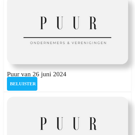
Gianni
Faelens
en
Jeroen Verstraete
Puur
Puur van 26 juni 2024
van
BELUISTER
BELUISTER
26
juni
2024