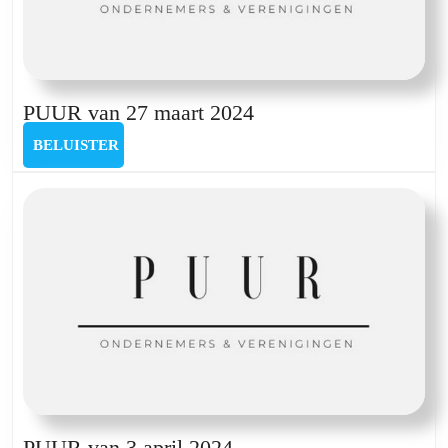
PUUR
PUUR van 27 maart 2024
van
BELUISTER
BELUISTER
27
maart
2024
PUUR
PUUR van 3 april 2024