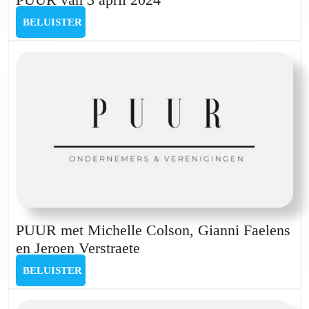
van
BELUISTER
BELUISTER
3
april
2024
PUUR met Michelle Colson, Gianni Faelens
PUUR
en Jeroen Verstraete
met
BELUISTER
BELUISTER
Michelle
Colson,