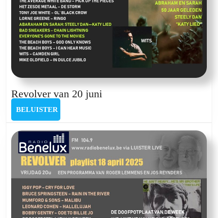
Revolver
Revolver van 20 juni
van
BELUISTER
BELUISTER
20
juni