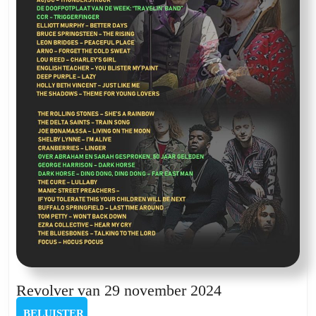
Revolver
Revolver van 29 november 2024
van
BELUISTER
BELUISTER