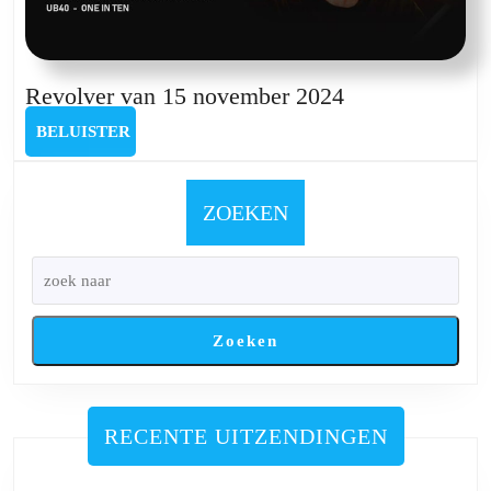
Revolver
Revolver van 15 november 2024
van
BELUISTER
BELUISTER
15
november
2024
ZOEKEN
Zoeken
RECENTE UITZENDINGEN