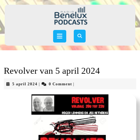
Skip
to
content
Skip
to
Open
content
Button
Revolver van 5 april 2024
5
5 april 2024
0 Comment
|
|
april
2024