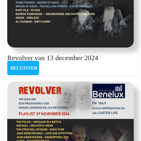
Revolver
Revolver van 13 december 2024
van
BELUISTER
BELUISTER
13
december
2024