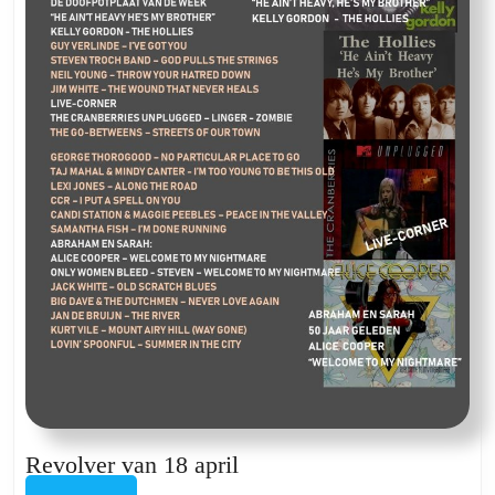
Revolver
Revolver van 18 april
van