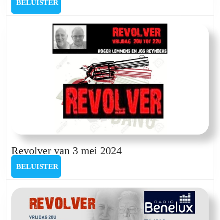
BELUISTER
BELUISTER
18
april
Revolver
Revolver van 3 mei 2024
van
BELUISTER
BELUISTER
3
mei
2024