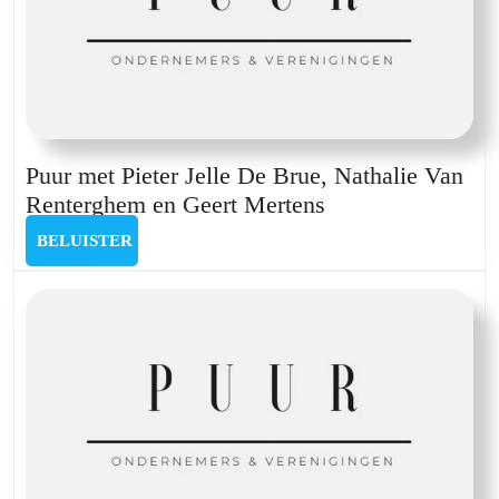
Puur met Pieter Jelle De Brue, Nathalie Van
Puur
Renterghem en Geert Mertens
met
BELUISTER
BELUISTER
Pieter
Jelle
De
Brue,
Nathalie
Van
Renterghem
en
Geert