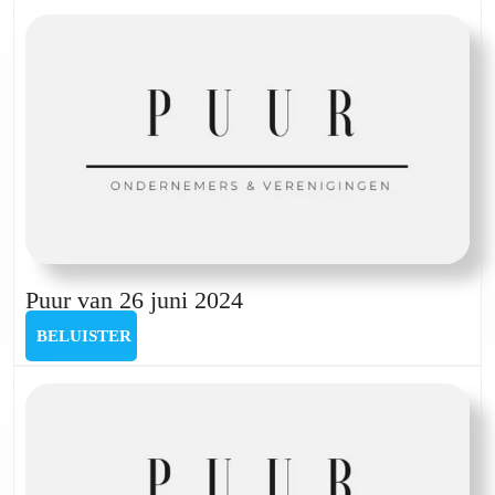
maart
2024
Puur
Puur van 26 juni 2024
van
BELUISTER
BELUISTER
26
juni
2024