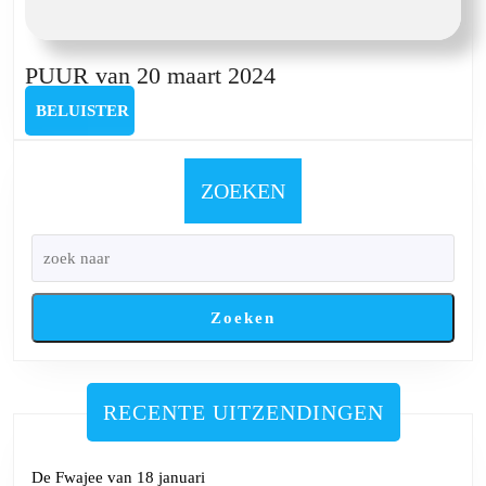
Mertens
PUUR
PUUR van 20 maart 2024
van
BELUISTER
BELUISTER
20
maart
2024
ZOEKEN
Zoeken
RECENTE UITZENDINGEN
De Fwajee van 18 januari