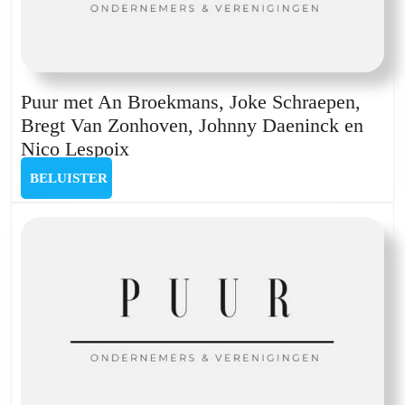
Puur met An Broekmans, Joke Schraepen,
Bregt Van Zonhoven, Johnny Daeninck en
Puur
Nico Lespoix
met
BELUISTER
BELUISTER
An
Broekmans,
Joke
Schraepen,
Bregt
Van
Zonhoven,
Johnny
Daeninck