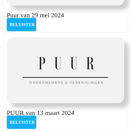
en
Nico
Puur
Puur van 29 mei 2024
Lespoix
van
BELUISTER
BELUISTER
29
mei
2024
PUUR
PUUR van 13 maart 2024
van
BELUISTER
BELUISTER
13