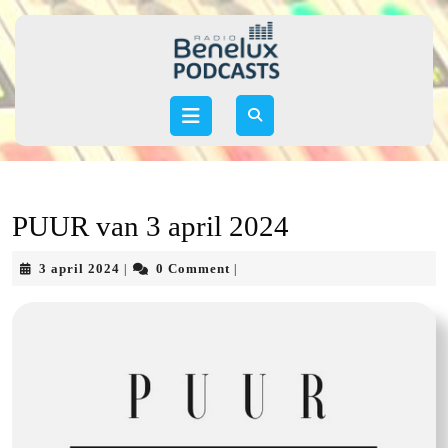
Skip
to
content
Skip
to
Open
content
Button
PUUR van 3 april 2024
3
3 april 2024
0 Comment
|
|
april
2024