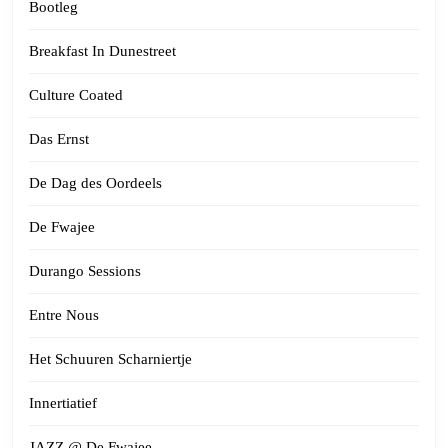
Bootleg
Breakfast In Dunestreet
Culture Coated
Das Ernst
De Dag des Oordeels
De Fwajee
Durango Sessions
Entre Nous
Het Schuuren Scharniertje
Innertiatief
JAZZ @ De Fwajee