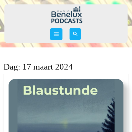
Skip
to
content
Skip
to
Open
content
Button
Dag:
17 maart 2024