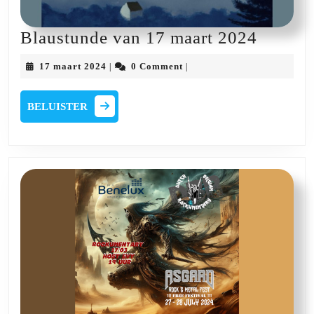
Blaust
Blaustunde van 17 maart 2024
van
17
17 maart 2024
0 Comment
|
|
17
maart
2024
maart
BELUISTER
BELUISTER
2024