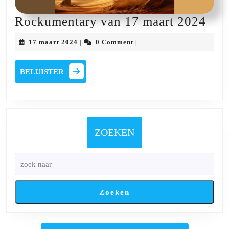
Roc
Rockumentary van 17 maart 2024
van
17
17 maart 2024
0 Comment
|
|
17
maart
2024
maa
BELUISTER
BELUISTER
202
ZOEKEN
Zoeken